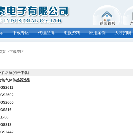
示
下载专区
代理品牌
汇款资料
应用案例
人才招聘
首页
>
下载专区
文件名称(点击下载)
智能气体传感器选型
TGS2611
TGS2602
TGS2600
TGS816
KE-50
TGS813
TGS2442